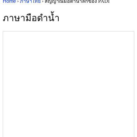
Home
›
ภาษาไทย
› สัญญาณมือดำน้ำลึกของ PADI
ภาษามือดำน้ำ