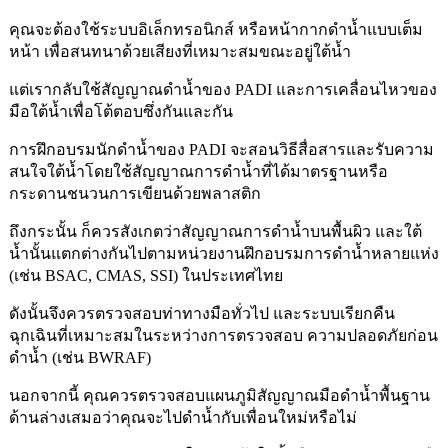
คุณจะต้องใช้ระบบอิเล็กทรอนิกส์ หรือหน้ากากดำน้ำแบบเต็ม
หน้า เพื่อสนทนาด้วยเสียงที่เหมาะสมขณะอยู่ใต้น้ำ
แต่เรากลับใช้สัญญาณดำน้ำของ PADI และการเคลื่อนไหวของ
มือใต้น้ำเพื่อโต้ตอบซึ่งกันและกัน
การฝึกอบรมนักดำน้ำของ PADI จะสอนวิธีสื่อสารและรับความ
สนใจใต้น้ำโดยใช้สัญญาณการดำน้ำที่ได้มาตรฐานหรือ
กระดานชนวนการเขียนด้วยพลาสติก
ถึงกระนั้น ก็ควรสังเกตว่าสัญญาณการดำน้ำบนพื้นผิว และใต้
น้ำนั้นแตกต่างกันไปตามหน่วยงานฝึกอบรมการดำน้ำหลายแห่ง
(เช่น BSAC, CMAS, SSI) ในประเทศไทย
ดังนั้นจึงควรตรวจสอบท่าทางมือทั่วไป และระบบเรียกคืน
ฉุกเฉินที่เหมาะสมในระหว่างการตรวจสอบ ความปลอดภัยก่อน
ดำน้ำ (เช่น BWRAF)
นอกจากนี้ คุณควรตรวจสอบแผนภูมิสัญญาณมือดำน้ำพื้นฐาน
ด้านล่างเสมอว่าคุณจะไปดำน้ำกับเพื่อนใหม่หรือไม่