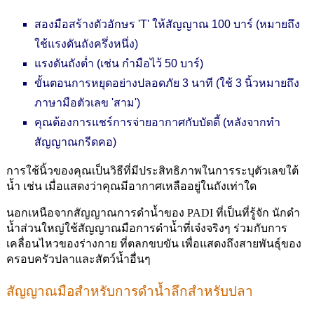
สองมือสร้างตัวอักษร 'T' ให้สัญญาณ 100 บาร์ (หมายถึง
ใช้แรงดันถังครึ่งหนึ่ง)
แรงดันถังต่ำ (เช่น กำมือไว้ 50 บาร์)
ขั้นตอนการหยุดอย่างปลอดภัย 3 นาที (ใช้ 3 นิ้วหมายถึง
ภาษามือตัวเลข 'สาม')
คุณต้องการแชร์การจ่ายอากาศกับบัดดี้ (หลังจากทำ
สัญญาณกรีดคอ)
การใช้นิ้วของคุณเป็นวิธีที่มีประสิทธิภาพในการระบุตัวเลขใต้
น้ำ เช่น เมื่อแสดงว่าคุณมีอากาศเหลืออยู่ในถังเท่าใด
นอกเหนือจากสัญญาณการดำน้ำของ PADI ที่เป็นที่รู้จัก นักดำ
น้ำส่วนใหญ่ใช้สัญญาณมือการดำน้ำที่เจ๋งจริงๆ ร่วมกับการ
เคลื่อนไหวของร่างกาย ที่ตลกขบขัน เพื่อแสดงถึงสายพันธุ์ของ
ครอบครัวปลาและสัตว์น้ำอื่นๆ
สัญญาณมือสำหรับการดำน้ำลึกสำหรับปลา