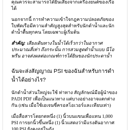
คุณควรจะสามารถได้ยินเสียงจากเครื่องยนต์ของเรือ
ได้
นอกจากนี้ การทำความเข้าใจกฎความปลอดภัยของ
ใบพัดเรือมีความสำคัญสูงสุดสำหรับนักดำน้ำและนัก
ดำน้ำตื้นทุกคน โดยเฉพาะผู้เริ่มต้น
สำคัญ
: เสียงเดินทางในน้ำได้เร็วกว่าในอากาศ
ประมาณสี่เท่า ถึงกระนั้น การสวมฮูดดำน้ำแบบ นีโอ
พรีน อาจส่งผลต่อเกณฑ์การได้ยินของนักประดาน้ำ
ฉันจะส่งสัญญาณ PSI ของฉันสำหรับการดำ
น้ำได้อย่างไร?
นักดำน้ำส่วนใหญ่จะใช้ ท่าทาง สัญลักษณ์มือผู้นําของ
PADI PDF เพื่อเป็นแนวทาง แต่บางอย่างอาจแตกต่าง
กัน (เช่น เมื่อใช้เอเจนซี่ครอสโอเวอร์และเทียบเท่า)
เมื่อสื่อสารโดยกดหนึ่ง (1) นิ้วบนแขนเพื่อแทน 1,000
PSI การยกนิ้วขึ้นหนึ่ง (1) นิ้วแสดงว่ามีแรงดันอากาศ
100 PSI ยังคงอยู่ในถัง